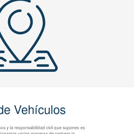
de Vehículos
os y la responsabilidad civil que supones es
cionamos varias maneras de rastrear la