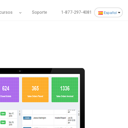
cursos
Soporte
1-877-297-4081
Español
English
Español