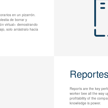
rarios en un pizarrón.
lestia de borrar y
rón virtual» demostrando
ajo, solo arrástralo hacía
Reporte
Reports are the key perf
worker bee all the way up
profitability of the com
knowledge is power.